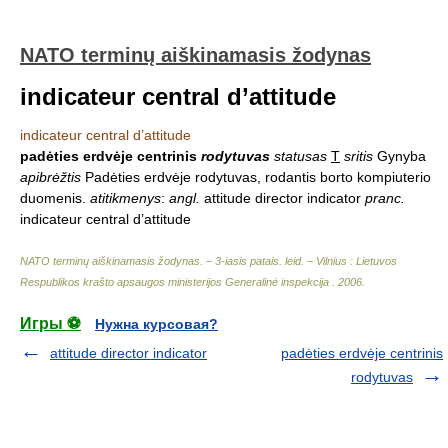
NATO terminų aiškinamasis žodynas
indicateur central d’attitude
indicateur central d’attitude
padėties erdvėje centrinis
rodytuvas
statusas
T
sritis
Gynyba
apibrėžtis
Padėties erdvėje rodytuvas, rodantis borto kompiuterio
duomenis.
atitikmenys
:
angl.
attitude director indicator
pranc.
indicateur central d’attitude
NATO terminų aiškinamasis žodynas. – 3-iasis patais. leid. – Vilnius : Lietuvos
Respublikos krašto apsaugos ministerijos Generalinė inspekcija
.
2006
.
Игры ⚽
Нужна курсовая?
attitude director indicator
padėties erdvėje centrinis
rodytuvas