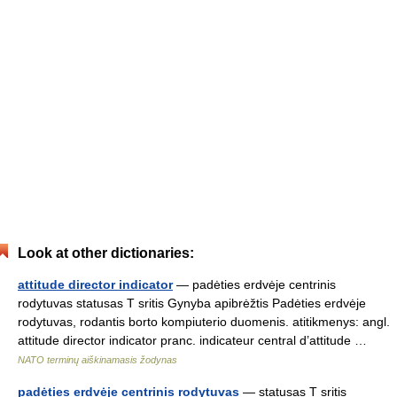
Look at other dictionaries:
attitude director indicator
— padėties erdvėje centrinis
rodytuvas statusas T sritis Gynyba apibrėžtis Padėties erdvėje
rodytuvas, rodantis borto kompiuterio duomenis. atitikmenys: angl.
attitude director indicator pranc. indicateur central d’attitude …
NATO terminų aiškinamasis žodynas
padėties erdvėje centrinis rodytuvas
— statusas T sritis