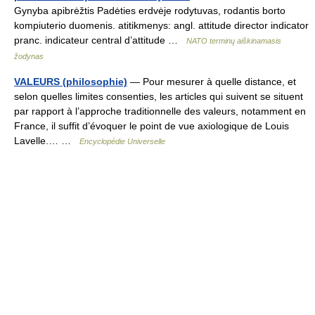
Gynyba apibrėžtis Padėties erdvėje rodytuvas, rodantis borto
kompiuterio duomenis. atitikmenys: angl. attitude director indicator
pranc. indicateur central d’attitude …
NATO terminų aiškinamasis
žodynas
VALEURS (philosophie)
— Pour mesurer à quelle distance, et
selon quelles limites consenties, les articles qui suivent se situent
par rapport à l’approche traditionnelle des valeurs, notamment en
France, il suffit d’évoquer le point de vue axiologique de Louis
Lavelle.… …
Encyclopédie Universelle